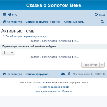
Сказка о Золотом Веке
FAQ
Вход
П
На главную
Список форумов
Поиск
Активные темы
о
Активные темы
и
Перейти к расширенному поиску
с
Найдено 0 результатов • Страница
1
из
1
к
Подходящих тем или сообщений не найдено.
Найдено 0 результатов • Страница
1
из
1
Перейти
На главную
Список форумов
Часовой пояс:
UTC+03:00
Создано на основе
phpBB
® Forum Software © phpBB Limited
Русская поддержка phpBB
Конфиденциальность
|
Правила