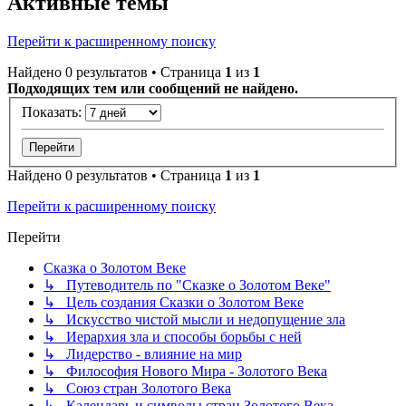
Активные темы
Перейти к расширенному поиску
Найдено 0 результатов • Страница
1
из
1
Подходящих тем или сообщений не найдено.
Показать:
Найдено 0 результатов • Страница
1
из
1
Перейти к расширенному поиску
Перейти
Сказка о Золотом Веке
↳ Путеводитель по "Сказке о Золотом Веке"
↳ Цель создания Сказки о Золотом Веке
↳ Искусство чистой мысли и недопущение зла
↳ Иерархия зла и способы борьбы с ней
↳ Лидерство - влияние на мир
↳ Философия Нового Мира - Золотого Века
↳ Cоюз стран Золотого Века
↳ Календарь и символы стран Золотого Века