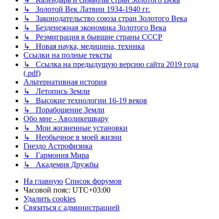
↳ Золотой Век Латвии 1934-1940 гг.
↳ Законодательство союза стран Золотого Века
↳ Безденежная экономика Золотого Века
↳ Реэмиграция в бывшие страны СССР
↳ Новая наука, медицина, техника
Ссылки на полные тексты
↳ Ссылка на предыдущую версию сайта 2019 года
(.pdf)
Альтернативная история
↳ Летопись Земли
↳ Высокие технологии 16-19 веков
↳ Порабощение Земли
Обо мне - Аволикешвару
↳ Мои жизненные установки
↳ Необычное в моей жизни
Гнездо Астрофизика
↳ Гармония Мира
↳ Академия Дружбы
На главную
Список форумов
Часовой пояс:
UTC+03:00
Удалить cookies
Связаться с администрацией