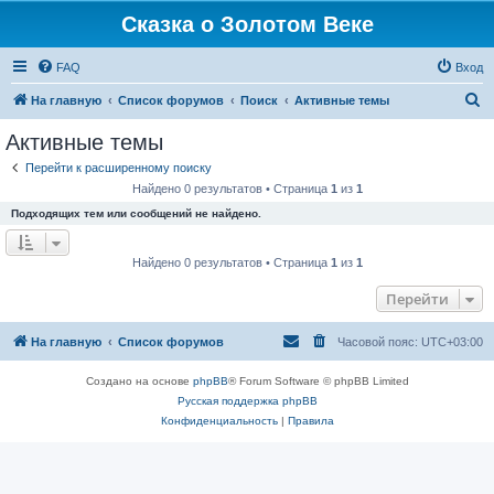
Сказка о Золотом Веке
FAQ
Вход
П
На главную
Список форумов
Поиск
Активные темы
о
Активные темы
и
Перейти к расширенному поиску
с
Найдено 0 результатов • Страница
1
из
1
к
Подходящих тем или сообщений не найдено.
Найдено 0 результатов • Страница
1
из
1
Перейти
На главную
Список форумов
Часовой пояс:
UTC+03:00
Создано на основе
phpBB
® Forum Software © phpBB Limited
Русская поддержка phpBB
Конфиденциальность
|
Правила