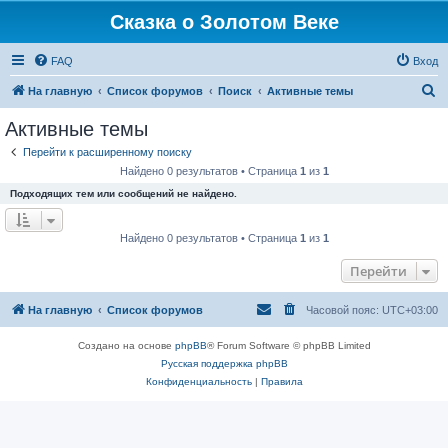
Сказка о Золотом Веке
FAQ
Вход
П
На главную
Список форумов
Поиск
Активные темы
о
Активные темы
и
Перейти к расширенному поиску
с
Найдено 0 результатов • Страница
1
из
1
к
Подходящих тем или сообщений не найдено.
Найдено 0 результатов • Страница
1
из
1
Перейти
На главную
Список форумов
Часовой пояс:
UTC+03:00
Создано на основе
phpBB
® Forum Software © phpBB Limited
Русская поддержка phpBB
Конфиденциальность
|
Правила