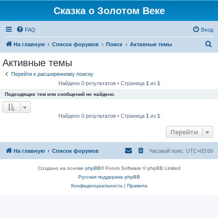
Сказка о Золотом Веке
FAQ
Вход
П
На главную
Список форумов
Поиск
Активные темы
о
Активные темы
и
Перейти к расширенному поиску
с
Найдено 0 результатов • Страница
1
из
1
к
Подходящих тем или сообщений не найдено.
Найдено 0 результатов • Страница
1
из
1
Перейти
На главную
Список форумов
Часовой пояс:
UTC+03:00
Создано на основе
phpBB
® Forum Software © phpBB Limited
Русская поддержка phpBB
Конфиденциальность
|
Правила