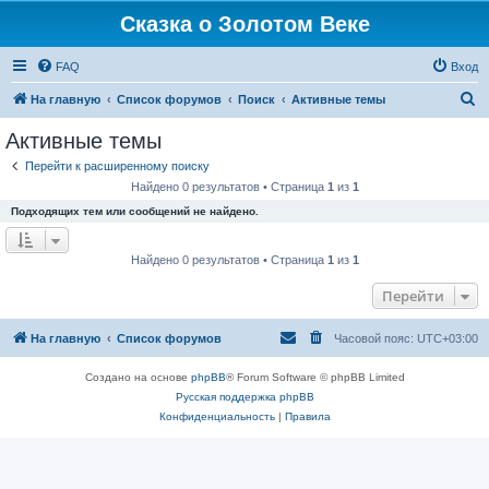
Сказка о Золотом Веке
FAQ
Вход
П
На главную
Список форумов
Поиск
Активные темы
о
Активные темы
и
Перейти к расширенному поиску
с
Найдено 0 результатов • Страница
1
из
1
к
Подходящих тем или сообщений не найдено.
Найдено 0 результатов • Страница
1
из
1
Перейти
На главную
Список форумов
Часовой пояс:
UTC+03:00
Создано на основе
phpBB
® Forum Software © phpBB Limited
Русская поддержка phpBB
Конфиденциальность
|
Правила