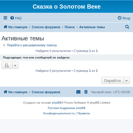
Сказка о Золотом Веке
FAQ
Вход
П
На главную
Список форумов
Поиск
Активные темы
о
Активные темы
и
Перейти к расширенному поиску
с
Найдено 0 результатов • Страница
1
из
1
к
Подходящих тем или сообщений не найдено.
Найдено 0 результатов • Страница
1
из
1
Перейти
На главную
Список форумов
Часовой пояс:
UTC+03:00
Создано на основе
phpBB
® Forum Software © phpBB Limited
Русская поддержка phpBB
Конфиденциальность
|
Правила