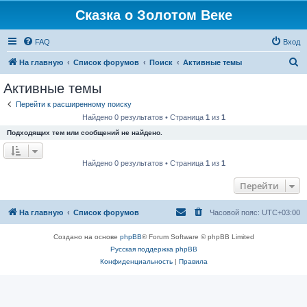
Сказка о Золотом Веке
FAQ
Вход
П
На главную
Список форумов
Поиск
Активные темы
о
Активные темы
и
Перейти к расширенному поиску
с
Найдено 0 результатов • Страница
1
из
1
к
Подходящих тем или сообщений не найдено.
Найдено 0 результатов • Страница
1
из
1
Перейти
На главную
Список форумов
Часовой пояс:
UTC+03:00
Создано на основе
phpBB
® Forum Software © phpBB Limited
Русская поддержка phpBB
Конфиденциальность
|
Правила