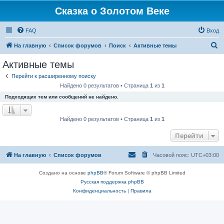
Сказка о Золотом Веке
FAQ
Вход
П
На главную
Список форумов
Поиск
Активные темы
о
Активные темы
и
Перейти к расширенному поиску
с
Найдено 0 результатов • Страница
1
из
1
к
Подходящих тем или сообщений не найдено.
Найдено 0 результатов • Страница
1
из
1
Перейти
На главную
Список форумов
Часовой пояс:
UTC+03:00
Создано на основе
phpBB
® Forum Software © phpBB Limited
Русская поддержка phpBB
Конфиденциальность
|
Правила