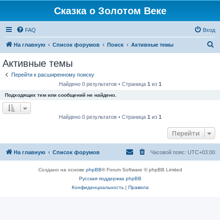
Сказка о Золотом Веке
FAQ
Вход
П
На главную
Список форумов
Поиск
Активные темы
о
Активные темы
и
Перейти к расширенному поиску
с
Найдено 0 результатов • Страница
1
из
1
к
Подходящих тем или сообщений не найдено.
Найдено 0 результатов • Страница
1
из
1
Перейти
На главную
Список форумов
Часовой пояс:
UTC+03:00
Создано на основе
phpBB
® Forum Software © phpBB Limited
Русская поддержка phpBB
Конфиденциальность
|
Правила