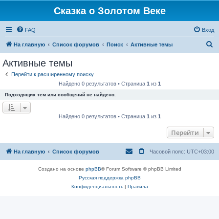
Сказка о Золотом Веке
FAQ
Вход
П
На главную
Список форумов
Поиск
Активные темы
о
Активные темы
и
Перейти к расширенному поиску
с
Найдено 0 результатов • Страница
1
из
1
к
Подходящих тем или сообщений не найдено.
Найдено 0 результатов • Страница
1
из
1
Перейти
На главную
Список форумов
Часовой пояс:
UTC+03:00
Создано на основе
phpBB
® Forum Software © phpBB Limited
Русская поддержка phpBB
Конфиденциальность
|
Правила