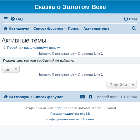
Сказка о Золотом Веке
FAQ
Вход
П
На главную
Список форумов
Поиск
Активные темы
о
Активные темы
и
Перейти к расширенному поиску
с
Найдено 0 результатов • Страница
1
из
1
к
Подходящих тем или сообщений не найдено.
Найдено 0 результатов • Страница
1
из
1
Перейти
На главную
Список форумов
Часовой пояс:
UTC+03:00
Создано на основе
phpBB
® Forum Software © phpBB Limited
Русская поддержка phpBB
Конфиденциальность
|
Правила