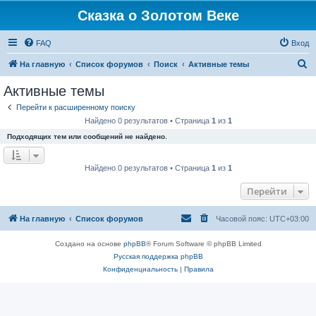
Сказка о Золотом Веке
FAQ
Вход
П
На главную
Список форумов
Поиск
Активные темы
о
Активные темы
и
Перейти к расширенному поиску
с
Найдено 0 результатов • Страница
1
из
1
к
Подходящих тем или сообщений не найдено.
Найдено 0 результатов • Страница
1
из
1
Перейти
На главную
Список форумов
Часовой пояс:
UTC+03:00
Создано на основе
phpBB
® Forum Software © phpBB Limited
Русская поддержка phpBB
Конфиденциальность
|
Правила