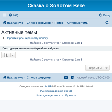
Сказка о Золотом Веке
FAQ
Вход
П
На главную
Список форумов
Поиск
Активные темы
о
Активные темы
и
Перейти к расширенному поиску
с
Найдено 0 результатов • Страница
1
из
1
к
Подходящих тем или сообщений не найдено.
Найдено 0 результатов • Страница
1
из
1
Перейти
На главную
Список форумов
Часовой пояс:
UTC+03:00
Создано на основе
phpBB
® Forum Software © phpBB Limited
Русская поддержка phpBB
Конфиденциальность
|
Правила