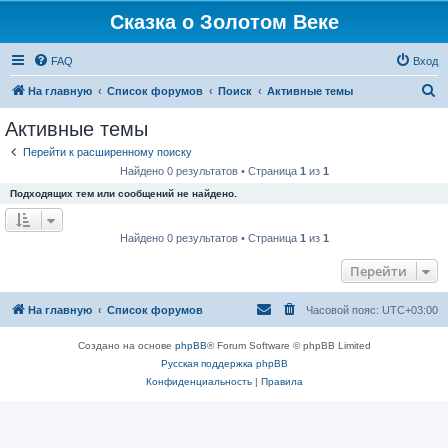
Сказка о Золотом Веке
FAQ
Вход
П
На главную
Список форумов
Поиск
Активные темы
о
Активные темы
и
Перейти к расширенному поиску
с
Найдено 0 результатов • Страница
1
из
1
к
Подходящих тем или сообщений не найдено.
Найдено 0 результатов • Страница
1
из
1
Перейти
На главную
Список форумов
Часовой пояс:
UTC+03:00
Создано на основе
phpBB
® Forum Software © phpBB Limited
Русская поддержка phpBB
Конфиденциальность
|
Правила