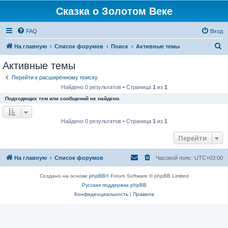
Сказка о Золотом Веке
FAQ
Вход
П
На главную
Список форумов
Поиск
Активные темы
о
Активные темы
и
Перейти к расширенному поиску
с
Найдено 0 результатов • Страница
1
из
1
к
Подходящих тем или сообщений не найдено.
Найдено 0 результатов • Страница
1
из
1
Перейти
На главную
Список форумов
Часовой пояс:
UTC+03:00
Создано на основе
phpBB
® Forum Software © phpBB Limited
Русская поддержка phpBB
Конфиденциальность
|
Правила