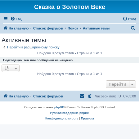
Сказка о Золотом Веке
FAQ
Вход
П
На главную
Список форумов
Поиск
Активные темы
о
Активные темы
и
Перейти к расширенному поиску
с
Найдено 0 результатов • Страница
1
из
1
к
Подходящих тем или сообщений не найдено.
Найдено 0 результатов • Страница
1
из
1
Перейти
На главную
Список форумов
Часовой пояс:
UTC+03:00
Создано на основе
phpBB
® Forum Software © phpBB Limited
Русская поддержка phpBB
Конфиденциальность
|
Правила