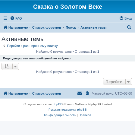
Сказка о Золотом Веке
FAQ
Вход
П
На главную
Список форумов
Поиск
Активные темы
о
Активные темы
и
Перейти к расширенному поиску
с
Найдено 0 результатов • Страница
1
из
1
к
Подходящих тем или сообщений не найдено.
Найдено 0 результатов • Страница
1
из
1
Перейти
На главную
Список форумов
Часовой пояс:
UTC+03:00
Создано на основе
phpBB
® Forum Software © phpBB Limited
Русская поддержка phpBB
Конфиденциальность
|
Правила