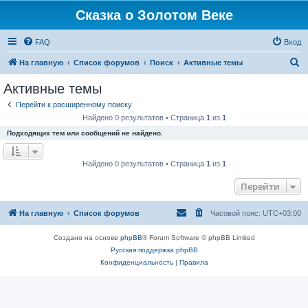
Сказка о Золотом Веке
FAQ
Вход
П
На главную
Список форумов
Поиск
Активные темы
о
Активные темы
и
Перейти к расширенному поиску
с
Найдено 0 результатов • Страница
1
из
1
к
Подходящих тем или сообщений не найдено.
Найдено 0 результатов • Страница
1
из
1
Перейти
На главную
Список форумов
Часовой пояс:
UTC+03:00
Создано на основе
phpBB
® Forum Software © phpBB Limited
Русская поддержка phpBB
Конфиденциальность
|
Правила