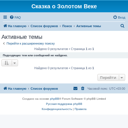
Сказка о Золотом Веке
FAQ
Вход
П
На главную
Список форумов
Поиск
Активные темы
о
Активные темы
и
Перейти к расширенному поиску
с
Найдено 0 результатов • Страница
1
из
1
к
Подходящих тем или сообщений не найдено.
Найдено 0 результатов • Страница
1
из
1
Перейти
На главную
Список форумов
Часовой пояс:
UTC+03:00
Создано на основе
phpBB
® Forum Software © phpBB Limited
Русская поддержка phpBB
Конфиденциальность
|
Правила