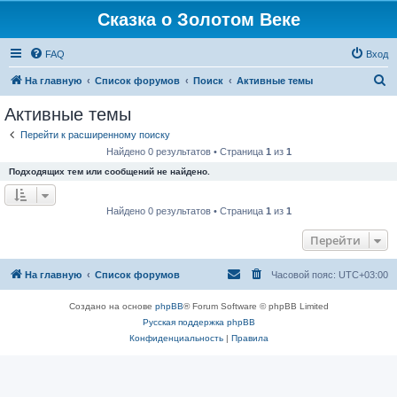
Сказка о Золотом Веке
FAQ
Вход
П
На главную
Список форумов
Поиск
Активные темы
о
Активные темы
и
Перейти к расширенному поиску
с
Найдено 0 результатов • Страница
1
из
1
к
Подходящих тем или сообщений не найдено.
Найдено 0 результатов • Страница
1
из
1
Перейти
На главную
Список форумов
Часовой пояс:
UTC+03:00
Создано на основе
phpBB
® Forum Software © phpBB Limited
Русская поддержка phpBB
Конфиденциальность
|
Правила