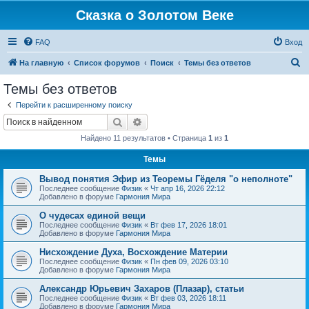
Сказка о Золотом Веке
FAQ
Вход
П
На главную
Список форумов
Поиск
Темы без ответов
о
Темы без ответов
и
Перейти к расширенному поиску
с
Поиск
Расширенный поиск
к
Найдено 11 результатов • Страница
1
из
1
Темы
Вывод понятия Эфир из Теоремы Гёделя "о неполноте"
Последнее сообщение
Физик
«
Чт апр 16, 2026 22:12
Добавлено в форуме
Гармония Мира
О чудесах единой вещи
Последнее сообщение
Физик
«
Вт фев 17, 2026 18:01
Добавлено в форуме
Гармония Мира
Нисхождение Духа, Восхождение Материи
Последнее сообщение
Физик
«
Пн фев 09, 2026 03:10
Добавлено в форуме
Гармония Мира
Александр Юрьевич Захаров (Плазар), статьи
Последнее сообщение
Физик
«
Вт фев 03, 2026 18:11
Добавлено в форуме
Гармония Мира