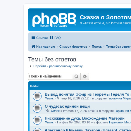
Сказка о Золотом
В Сказке истина, а в Истине сказк
Ссылки
FAQ
На главную
Список форумов
Поиск
Темы без ответ
Темы без ответов
Перейти к расширенному поиску
Поиск
Расширенный поиск
ТЕМЫ
Вывод понятия Эфир из Теоремы Гёделя "о 
Физик
»
Чт апр 16, 2026 22:12
» в форуме
Гармония Мира
О чудесах единой вещи
Физик
»
Вт фев 17, 2026 18:01
» в форуме
Гармония 
Нисхождение Духа, Восхождение Материи
Физик
»
Пн фев 09, 2026 03:10
» в форуме
Гармония Мир
Александр Юрьевич Захаров (Плазар), стать