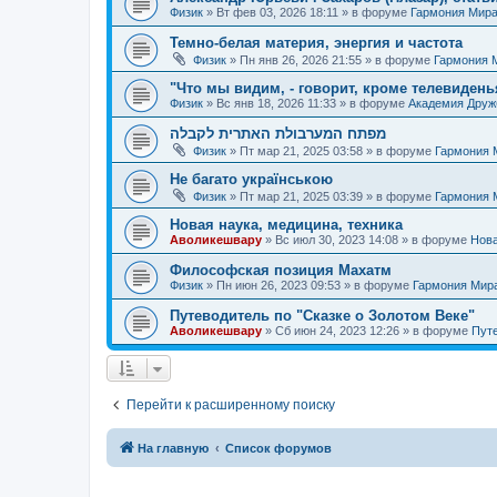
Физик
»
Вт фев 03, 2026 18:11
» в форуме
Гармония Мир
Темно-белая материя, энергия и частота
Физик
»
Пн янв 26, 2026 21:55
» в форуме
Гармония 
"Что мы видим, - говорит, кроме телевиденья
Физик
»
Вс янв 18, 2026 11:33
» в форуме
Академия Дру
מפתח המערבולת האתרית לקבלה
Физик
»
Пт мар 21, 2025 03:58
» в форуме
Гармония 
Не багато українською
Физик
»
Пт мар 21, 2025 03:39
» в форуме
Гармония 
Новая наука, медицина, техника
Аволикешвару
»
Вс июл 30, 2023 14:08
» в форуме
Нова
Философская позиция Махатм
Физик
»
Пн июн 26, 2023 09:53
» в форуме
Гармония Мир
Путеводитель по "Сказке о Золотом Веке"
Аволикешвару
»
Сб июн 24, 2023 12:26
» в форуме
Путе
Перейти к расширенному поиску
На главную
Список форумов