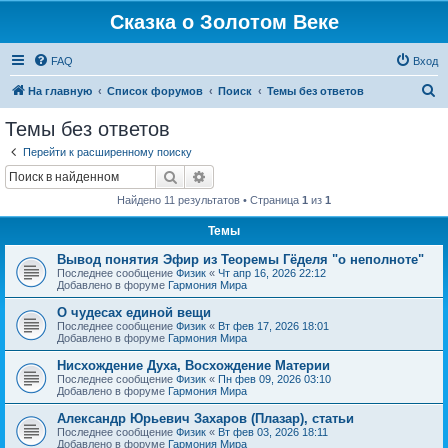
Сказка о Золотом Веке
FAQ
Вход
П
На главную
Список форумов
Поиск
Темы без ответов
о
Темы без ответов
и
Перейти к расширенному поиску
с
Поиск
Расширенный поиск
к
Найдено 11 результатов • Страница
1
из
1
Темы
Вывод понятия Эфир из Теоремы Гёделя "о неполноте"
Последнее сообщение
Физик
«
Чт апр 16, 2026 22:12
Добавлено в форуме
Гармония Мира
О чудесах единой вещи
Последнее сообщение
Физик
«
Вт фев 17, 2026 18:01
Добавлено в форуме
Гармония Мира
Нисхождение Духа, Восхождение Материи
Последнее сообщение
Физик
«
Пн фев 09, 2026 03:10
Добавлено в форуме
Гармония Мира
Александр Юрьевич Захаров (Плазар), статьи
Последнее сообщение
Физик
«
Вт фев 03, 2026 18:11
Добавлено в форуме
Гармония Мира