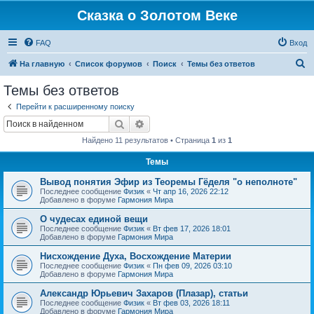
Сказка о Золотом Веке
FAQ
Вход
П
На главную
Список форумов
Поиск
Темы без ответов
о
Темы без ответов
и
Перейти к расширенному поиску
с
Поиск
Расширенный поиск
к
Найдено 11 результатов • Страница
1
из
1
Темы
Вывод понятия Эфир из Теоремы Гёделя "о неполноте"
Последнее сообщение
Физик
«
Чт апр 16, 2026 22:12
Добавлено в форуме
Гармония Мира
О чудесах единой вещи
Последнее сообщение
Физик
«
Вт фев 17, 2026 18:01
Добавлено в форуме
Гармония Мира
Нисхождение Духа, Восхождение Материи
Последнее сообщение
Физик
«
Пн фев 09, 2026 03:10
Добавлено в форуме
Гармония Мира
Александр Юрьевич Захаров (Плазар), статьи
Последнее сообщение
Физик
«
Вт фев 03, 2026 18:11
Добавлено в форуме
Гармония Мира