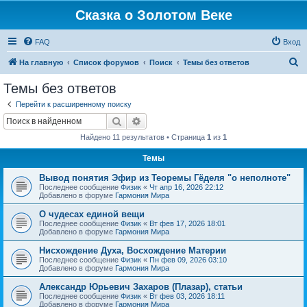
Сказка о Золотом Веке
FAQ
Вход
П
На главную
Список форумов
Поиск
Темы без ответов
о
Темы без ответов
и
Перейти к расширенному поиску
с
Поиск
Расширенный поиск
к
Найдено 11 результатов • Страница
1
из
1
Темы
Вывод понятия Эфир из Теоремы Гёделя "о неполноте"
Последнее сообщение
Физик
«
Чт апр 16, 2026 22:12
Добавлено в форуме
Гармония Мира
О чудесах единой вещи
Последнее сообщение
Физик
«
Вт фев 17, 2026 18:01
Добавлено в форуме
Гармония Мира
Нисхождение Духа, Восхождение Материи
Последнее сообщение
Физик
«
Пн фев 09, 2026 03:10
Добавлено в форуме
Гармония Мира
Александр Юрьевич Захаров (Плазар), статьи
Последнее сообщение
Физик
«
Вт фев 03, 2026 18:11
Добавлено в форуме
Гармония Мира