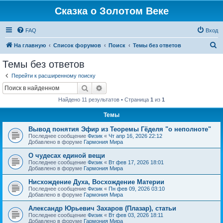
Сказка о Золотом Веке
FAQ
Вход
П
На главную
Список форумов
Поиск
Темы без ответов
о
Темы без ответов
и
Перейти к расширенному поиску
с
Поиск
Расширенный поиск
к
Найдено 11 результатов • Страница
1
из
1
Темы
Вывод понятия Эфир из Теоремы Гёделя "о неполноте"
Последнее сообщение
Физик
«
Чт апр 16, 2026 22:12
Добавлено в форуме
Гармония Мира
О чудесах единой вещи
Последнее сообщение
Физик
«
Вт фев 17, 2026 18:01
Добавлено в форуме
Гармония Мира
Нисхождение Духа, Восхождение Материи
Последнее сообщение
Физик
«
Пн фев 09, 2026 03:10
Добавлено в форуме
Гармония Мира
Александр Юрьевич Захаров (Плазар), статьи
Последнее сообщение
Физик
«
Вт фев 03, 2026 18:11
Добавлено в форуме
Гармония Мира