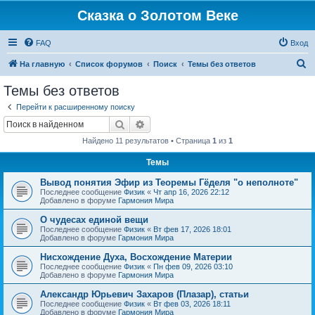
Сказка о Золотом Веке
FAQ
Вход
П
На главную
Список форумов
Поиск
Темы без ответов
о
Темы без ответов
и
Перейти к расширенному поиску
с
Поиск
Расширенный поиск
к
Найдено 11 результатов • Страница
1
из
1
Темы
Вывод понятия Эфир из Теоремы Гёделя "о неполноте"
Последнее сообщение
Физик
«
Чт апр 16, 2026 22:12
Добавлено в форуме
Гармония Мира
О чудесах единой вещи
Последнее сообщение
Физик
«
Вт фев 17, 2026 18:01
Добавлено в форуме
Гармония Мира
Нисхождение Духа, Восхождение Материи
Последнее сообщение
Физик
«
Пн фев 09, 2026 03:10
Добавлено в форуме
Гармония Мира
Александр Юрьевич Захаров (Плазар), статьи
Последнее сообщение
Физик
«
Вт фев 03, 2026 18:11
Добавлено в форуме
Гармония Мира