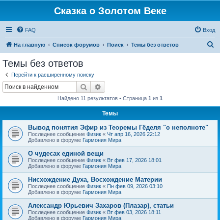
Сказка о Золотом Веке
FAQ
Вход
П
На главную
Список форумов
Поиск
Темы без ответов
о
Темы без ответов
и
Перейти к расширенному поиску
с
Поиск
Расширенный поиск
к
Найдено 11 результатов • Страница
1
из
1
Темы
Вывод понятия Эфир из Теоремы Гёделя "о неполноте"
Последнее сообщение
Физик
«
Чт апр 16, 2026 22:12
Добавлено в форуме
Гармония Мира
О чудесах единой вещи
Последнее сообщение
Физик
«
Вт фев 17, 2026 18:01
Добавлено в форуме
Гармония Мира
Нисхождение Духа, Восхождение Материи
Последнее сообщение
Физик
«
Пн фев 09, 2026 03:10
Добавлено в форуме
Гармония Мира
Александр Юрьевич Захаров (Плазар), статьи
Последнее сообщение
Физик
«
Вт фев 03, 2026 18:11
Добавлено в форуме
Гармония Мира