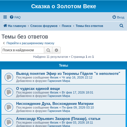
Сказка о Золотом Веке
FAQ
Вход
П
На главную
Список форумов
Поиск
Темы без ответов
о
Темы без ответов
и
Перейти к расширенному поиску
с
Поиск
Расширенный поиск
к
Найдено 11 результатов • Страница
1
из
1
Темы
Вывод понятия Эфир из Теоремы Гёделя "о неполноте"
Последнее сообщение
Физик
«
Чт апр 16, 2026 22:12
Добавлено в форуме
Гармония Мира
О чудесах единой вещи
Последнее сообщение
Физик
«
Вт фев 17, 2026 18:01
Добавлено в форуме
Гармония Мира
Нисхождение Духа, Восхождение Материи
Последнее сообщение
Физик
«
Пн фев 09, 2026 03:10
Добавлено в форуме
Гармония Мира
Александр Юрьевич Захаров (Плазар), статьи
Последнее сообщение
Физик
«
Вт фев 03, 2026 18:11
Добавлено в форуме
Гармония Мира