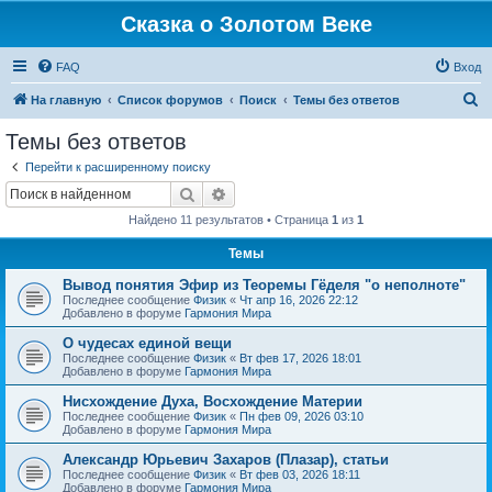
Сказка о Золотом Веке
FAQ
Вход
П
На главную
Список форумов
Поиск
Темы без ответов
о
Темы без ответов
и
Перейти к расширенному поиску
с
Поиск
Расширенный поиск
к
Найдено 11 результатов • Страница
1
из
1
Темы
Вывод понятия Эфир из Теоремы Гёделя "о неполноте"
Последнее сообщение
Физик
«
Чт апр 16, 2026 22:12
Добавлено в форуме
Гармония Мира
О чудесах единой вещи
Последнее сообщение
Физик
«
Вт фев 17, 2026 18:01
Добавлено в форуме
Гармония Мира
Нисхождение Духа, Восхождение Материи
Последнее сообщение
Физик
«
Пн фев 09, 2026 03:10
Добавлено в форуме
Гармония Мира
Александр Юрьевич Захаров (Плазар), статьи
Последнее сообщение
Физик
«
Вт фев 03, 2026 18:11
Добавлено в форуме
Гармония Мира