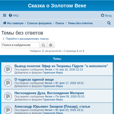
Сказка о Золотом Веке
FAQ
Вход
П
На главную
Список форумов
Поиск
Темы без ответов
о
Темы без ответов
и
Перейти к расширенному поиску
с
Поиск
Расширенный поиск
к
Найдено 11 результатов • Страница
1
из
1
Темы
Вывод понятия Эфир из Теоремы Гёделя "о неполноте"
Последнее сообщение
Физик
«
Чт апр 16, 2026 22:12
Добавлено в форуме
Гармония Мира
О чудесах единой вещи
Последнее сообщение
Физик
«
Вт фев 17, 2026 18:01
Добавлено в форуме
Гармония Мира
Нисхождение Духа, Восхождение Материи
Последнее сообщение
Физик
«
Пн фев 09, 2026 03:10
Добавлено в форуме
Гармония Мира
Александр Юрьевич Захаров (Плазар), статьи
Последнее сообщение
Физик
«
Вт фев 03, 2026 18:11
Добавлено в форуме
Гармония Мира