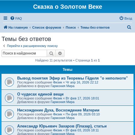
Сказка о Золотом Веке
FAQ
Вход
П
На главную
Список форумов
Поиск
Темы без ответов
о
Темы без ответов
и
Перейти к расширенному поиску
с
Поиск
Расширенный поиск
к
Найдено 11 результатов • Страница
1
из
1
Темы
Вывод понятия Эфир из Теоремы Гёделя "о неполноте"
Последнее сообщение
Физик
«
Чт апр 16, 2026 22:12
Добавлено в форуме
Гармония Мира
О чудесах единой вещи
Последнее сообщение
Физик
«
Вт фев 17, 2026 18:01
Добавлено в форуме
Гармония Мира
Нисхождение Духа, Восхождение Материи
Последнее сообщение
Физик
«
Пн фев 09, 2026 03:10
Добавлено в форуме
Гармония Мира
Александр Юрьевич Захаров (Плазар), статьи
Последнее сообщение
Физик
«
Вт фев 03, 2026 18:11
Добавлено в форуме
Гармония Мира