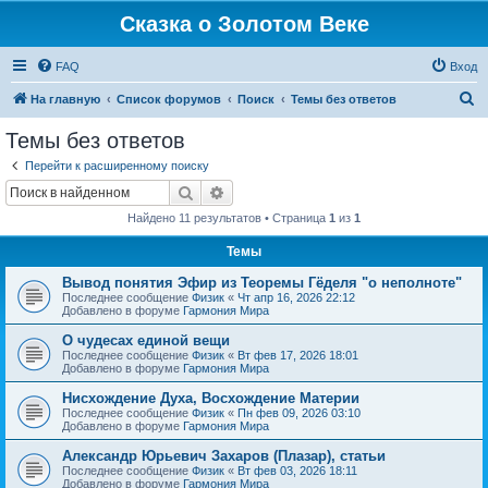
Сказка о Золотом Веке
FAQ
Вход
П
На главную
Список форумов
Поиск
Темы без ответов
о
Темы без ответов
и
Перейти к расширенному поиску
с
Поиск
Расширенный поиск
к
Найдено 11 результатов • Страница
1
из
1
Темы
Вывод понятия Эфир из Теоремы Гёделя "о неполноте"
Последнее сообщение
Физик
«
Чт апр 16, 2026 22:12
Добавлено в форуме
Гармония Мира
О чудесах единой вещи
Последнее сообщение
Физик
«
Вт фев 17, 2026 18:01
Добавлено в форуме
Гармония Мира
Нисхождение Духа, Восхождение Материи
Последнее сообщение
Физик
«
Пн фев 09, 2026 03:10
Добавлено в форуме
Гармония Мира
Александр Юрьевич Захаров (Плазар), статьи
Последнее сообщение
Физик
«
Вт фев 03, 2026 18:11
Добавлено в форуме
Гармония Мира