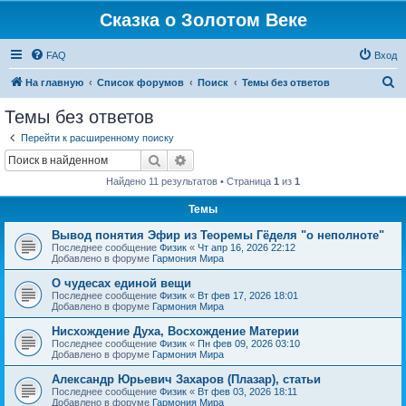
Сказка о Золотом Веке
FAQ
Вход
П
На главную
Список форумов
Поиск
Темы без ответов
о
Темы без ответов
и
Перейти к расширенному поиску
с
Поиск
Расширенный поиск
к
Найдено 11 результатов • Страница
1
из
1
Темы
Вывод понятия Эфир из Теоремы Гёделя "о неполноте"
Последнее сообщение
Физик
«
Чт апр 16, 2026 22:12
Добавлено в форуме
Гармония Мира
О чудесах единой вещи
Последнее сообщение
Физик
«
Вт фев 17, 2026 18:01
Добавлено в форуме
Гармония Мира
Нисхождение Духа, Восхождение Материи
Последнее сообщение
Физик
«
Пн фев 09, 2026 03:10
Добавлено в форуме
Гармония Мира
Александр Юрьевич Захаров (Плазар), статьи
Последнее сообщение
Физик
«
Вт фев 03, 2026 18:11
Добавлено в форуме
Гармония Мира