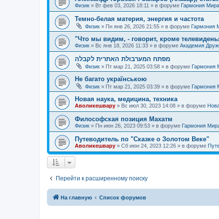
Физик
»
Вт фев 03, 2026 18:11
» в форуме
Гармония Мир
Темно-белая материя, энергия и частота
Физик
»
Пн янв 26, 2026 21:55
» в форуме
Гармония 
"Что мы видим, - говорит, кроме телевиденья
Физик
»
Вс янв 18, 2026 11:33
» в форуме
Академия Дру
מפתח המערבולת האתרית לקבלה
Физик
»
Пт мар 21, 2025 03:58
» в форуме
Гармония 
Не багато українською
Физик
»
Пт мар 21, 2025 03:39
» в форуме
Гармония 
Новая наука, медицина, техника
Аволикешвару
»
Вс июл 30, 2023 14:08
» в форуме
Нова
Философская позиция Махатм
Физик
»
Пн июн 26, 2023 09:53
» в форуме
Гармония Мир
Путеводитель по "Сказке о Золотом Веке"
Аволикешвару
»
Сб июн 24, 2023 12:26
» в форуме
Путе
Перейти к расширенному поиску
На главную
Список форумов