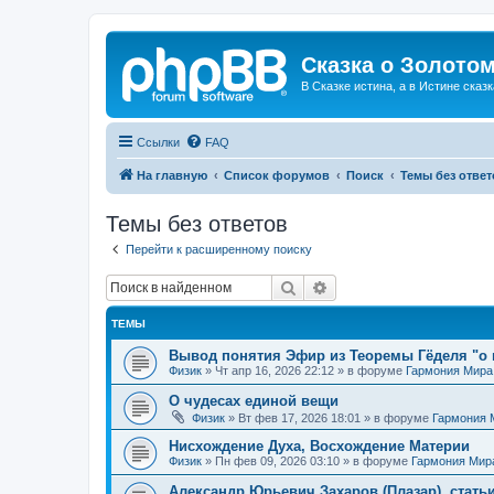
Сказка о Золотом
В Сказке истина, а в Истине сказк
Ссылки
FAQ
На главную
Список форумов
Поиск
Темы без ответ
Темы без ответов
Перейти к расширенному поиску
Поиск
Расширенный поиск
ТЕМЫ
Вывод понятия Эфир из Теоремы Гёделя "о 
Физик
»
Чт апр 16, 2026 22:12
» в форуме
Гармония Мира
О чудесах единой вещи
Физик
»
Вт фев 17, 2026 18:01
» в форуме
Гармония 
Нисхождение Духа, Восхождение Материи
Физик
»
Пн фев 09, 2026 03:10
» в форуме
Гармония Мир
Александр Юрьевич Захаров (Плазар), стать