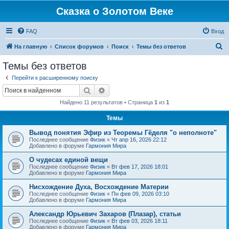
Сказка о Золотом Веке
FAQ
Вход
П
На главную
Список форумов
Поиск
Темы без ответов
о
Темы без ответов
и
Перейти к расширенному поиску
с
Поиск
Расширенный поиск
к
Найдено 11 результатов • Страница
1
из
1
Темы
Вывод понятия Эфир из Теоремы Гёделя "о неполноте"
Последнее сообщение
Физик
«
Чт апр 16, 2026 22:12
Добавлено в форуме
Гармония Мира
О чудесах единой вещи
Последнее сообщение
Физик
«
Вт фев 17, 2026 18:01
Добавлено в форуме
Гармония Мира
Нисхождение Духа, Восхождение Материи
Последнее сообщение
Физик
«
Пн фев 09, 2026 03:10
Добавлено в форуме
Гармония Мира
Александр Юрьевич Захаров (Плазар), статьи
Последнее сообщение
Физик
«
Вт фев 03, 2026 18:11
Добавлено в форуме
Гармония Мира