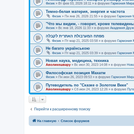
Физик
»
Вт фев 03, 2026 18:11
» в форуме
Гармония Мир
Темно-белая материя, энергия и частота
Физик
»
Пн янв 26, 2026 21:55
» в форуме
Гармония 
"Что мы видим, - говорит, кроме телевиденья
Физик
»
Вс янв 18, 2026 11:33
» в форуме
Академия Дру
מפתח המערבולת האתרית לקבלה
Физик
»
Пт мар 21, 2025 03:58
» в форуме
Гармония 
Не багато українською
Физик
»
Пт мар 21, 2025 03:39
» в форуме
Гармония 
Новая наука, медицина, техника
Аволикешвару
»
Вс июл 30, 2023 14:08
» в форуме
Нова
Философская позиция Махатм
Физик
»
Пн июн 26, 2023 09:53
» в форуме
Гармония Мир
Путеводитель по "Сказке о Золотом Веке"
Аволикешвару
»
Сб июн 24, 2023 12:26
» в форуме
Путе
Перейти к расширенному поиску
На главную
Список форумов