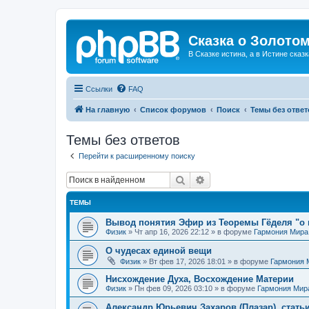
Сказка о Золотом
В Сказке истина, а в Истине сказк
Ссылки
FAQ
На главную
Список форумов
Поиск
Темы без ответ
Темы без ответов
Перейти к расширенному поиску
Поиск
Расширенный поиск
ТЕМЫ
Вывод понятия Эфир из Теоремы Гёделя "о 
Физик
»
Чт апр 16, 2026 22:12
» в форуме
Гармония Мира
О чудесах единой вещи
Физик
»
Вт фев 17, 2026 18:01
» в форуме
Гармония 
Нисхождение Духа, Восхождение Материи
Физик
»
Пн фев 09, 2026 03:10
» в форуме
Гармония Мир
Александр Юрьевич Захаров (Плазар), стать