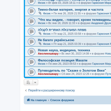
Физик
»
Вт фев 03, 2026 18:11
» в форуме
Гармония Мир
Темно-белая материя, энергия и частота
Физик
»
Пн янв 26, 2026 21:55
» в форуме
Гармония 
"Что мы видим, - говорит, кроме телевиденья
Физик
»
Вс янв 18, 2026 11:33
» в форуме
Академия Дру
מפתח המערבולת האתרית לקבלה
Физик
»
Пт мар 21, 2025 03:58
» в форуме
Гармония 
Не багато українською
Физик
»
Пт мар 21, 2025 03:39
» в форуме
Гармония 
Новая наука, медицина, техника
Аволикешвару
»
Вс июл 30, 2023 14:08
» в форуме
Нова
Философская позиция Махатм
Физик
»
Пн июн 26, 2023 09:53
» в форуме
Гармония Мир
Путеводитель по "Сказке о Золотом Веке"
Аволикешвару
»
Сб июн 24, 2023 12:26
» в форуме
Путе
Перейти к расширенному поиску
На главную
Список форумов