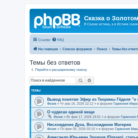
Сказка о Золотом
В Сказке истина, а в Истине сказк
Ссылки
FAQ
На главную
Список форумов
Поиск
Темы без ответ
Темы без ответов
Перейти к расширенному поиску
Поиск
Расширенный поиск
ТЕМЫ
Вывод понятия Эфир из Теоремы Гёделя "о 
Физик
»
Чт апр 16, 2026 22:12
» в форуме
Гармония Мира
О чудесах единой вещи
Физик
»
Вт фев 17, 2026 18:01
» в форуме
Гармония 
Нисхождение Духа, Восхождение Материи
Физик
»
Пн фев 09, 2026 03:10
» в форуме
Гармония Мир
Александр Юрьевич Захаров (Плазар), стать