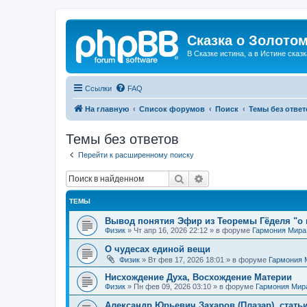
Сказка о Золотом
В Сказке истина, а в Истине сказк
Ссылки
FAQ
На главную
Список форумов
Поиск
Темы без ответ
Темы без ответов
Перейти к расширенному поиску
Поиск
Расширенный поиск
ТЕМЫ
Вывод понятия Эфир из Теоремы Гёделя "о 
Физик
»
Чт апр 16, 2026 22:12
» в форуме
Гармония Мира
О чудесах единой вещи
Физик
»
Вт фев 17, 2026 18:01
» в форуме
Гармония 
Нисхождение Духа, Восхождение Материи
Физик
»
Пн фев 09, 2026 03:10
» в форуме
Гармония Мир
Александр Юрьевич Захаров (Плазар), стать