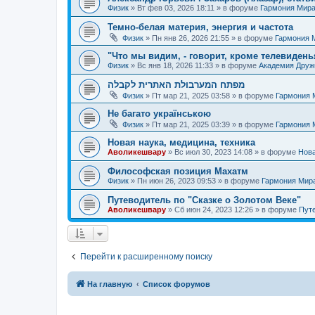
Физик
»
Вт фев 03, 2026 18:11
» в форуме
Гармония Мир
Темно-белая материя, энергия и частота
Физик
»
Пн янв 26, 2026 21:55
» в форуме
Гармония 
"Что мы видим, - говорит, кроме телевиденья
Физик
»
Вс янв 18, 2026 11:33
» в форуме
Академия Дру
מפתח המערבולת האתרית לקבלה
Физик
»
Пт мар 21, 2025 03:58
» в форуме
Гармония 
Не багато українською
Физик
»
Пт мар 21, 2025 03:39
» в форуме
Гармония 
Новая наука, медицина, техника
Аволикешвару
»
Вс июл 30, 2023 14:08
» в форуме
Нова
Философская позиция Махатм
Физик
»
Пн июн 26, 2023 09:53
» в форуме
Гармония Мир
Путеводитель по "Сказке о Золотом Веке"
Аволикешвару
»
Сб июн 24, 2023 12:26
» в форуме
Путе
Перейти к расширенному поиску
На главную
Список форумов