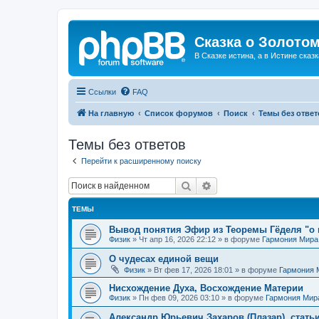
Сказка о Золотом
В Сказке истина, а в Истине сказк
Ссылки
FAQ
На главную
Список форумов
Поиск
Темы без ответ
Темы без ответов
Перейти к расширенному поиску
Поиск
Расширенный поиск
ТЕМЫ
Вывод понятия Эфир из Теоремы Гёделя "о 
Физик
»
Чт апр 16, 2026 22:12
» в форуме
Гармония Мира
О чудесах единой вещи
Физик
»
Вт фев 17, 2026 18:01
» в форуме
Гармония 
Нисхождение Духа, Восхождение Материи
Физик
»
Пн фев 09, 2026 03:10
» в форуме
Гармония Мир
Александр Юрьевич Захаров (Плазар), стать