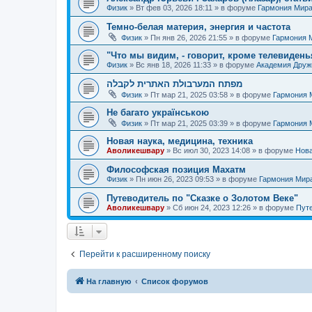
Физик
»
Вт фев 03, 2026 18:11
» в форуме
Гармония Мир
Темно-белая материя, энергия и частота
Физик
»
Пн янв 26, 2026 21:55
» в форуме
Гармония 
"Что мы видим, - говорит, кроме телевиденья
Физик
»
Вс янв 18, 2026 11:33
» в форуме
Академия Дру
מפתח המערבולת האתרית לקבלה
Физик
»
Пт мар 21, 2025 03:58
» в форуме
Гармония 
Не багато українською
Физик
»
Пт мар 21, 2025 03:39
» в форуме
Гармония 
Новая наука, медицина, техника
Аволикешвару
»
Вс июл 30, 2023 14:08
» в форуме
Нова
Философская позиция Махатм
Физик
»
Пн июн 26, 2023 09:53
» в форуме
Гармония Мир
Путеводитель по "Сказке о Золотом Веке"
Аволикешвару
»
Сб июн 24, 2023 12:26
» в форуме
Путе
Перейти к расширенному поиску
На главную
Список форумов