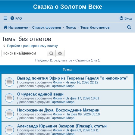
Сказка о Золотом Веке
FAQ
Вход
П
На главную
Список форумов
Поиск
Темы без ответов
о
Темы без ответов
и
Перейти к расширенному поиску
с
Поиск
Расширенный поиск
к
Найдено 11 результатов • Страница
1
из
1
Темы
Вывод понятия Эфир из Теоремы Гёделя "о неполноте"
Последнее сообщение
Физик
«
Чт апр 16, 2026 22:12
Добавлено в форуме
Гармония Мира
О чудесах единой вещи
Последнее сообщение
Физик
«
Вт фев 17, 2026 18:01
Добавлено в форуме
Гармония Мира
Нисхождение Духа, Восхождение Материи
Последнее сообщение
Физик
«
Пн фев 09, 2026 03:10
Добавлено в форуме
Гармония Мира
Александр Юрьевич Захаров (Плазар), статьи
Последнее сообщение
Физик
«
Вт фев 03, 2026 18:11
Добавлено в форуме
Гармония Мира