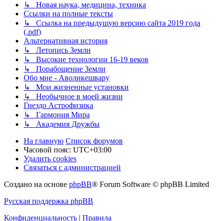
↳ Новая наука, медицина, техника
Ссылки на полные тексты
↳ Ссылка на предыдущую версию сайта 2019 года
(.pdf)
Альтернативная история
↳ Летопись Земли
↳ Высокие технологии 16-19 веков
↳ Порабощение Земли
Обо мне - Аволикешвару
↳ Мои жизненные установки
↳ Необычное в моей жизни
Гнездо Астрофизика
↳ Гармония Мира
↳ Академия Дружбы
На главную
Список форумов
Часовой пояс:
UTC+03:00
Удалить cookies
Связаться с администрацией
Создано на основе
phpBB
® Forum Software © phpBB Limited
Русская поддержка phpBB
Конфиденциальность
|
Правила