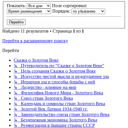
Показать:
Поле сортировки:
Порядок:
Найдено 11 результатов • Страница
1
из
1
Перейти к расширенному поиску
Перейти
Сказка о Золотом Веке
↳ Путеводитель по "Сказке о Золотом Веке"
↳ Цель создания Сказки о Золотом Веке
↳ Искусство чистой мысли и недопущение зла
↳ Иерархия зла и способы борьбы с ней
↳ Лидерство - влияние на мир
↳ Философия Нового Мира - Золотого Века
↳ Cоюз стран Золотого Века
↳ Календарь и символы стран Золотого Века
↳ Золотой Век Латвии 1934-1940 гг.
↳ Законодательство союза стран Золотого Века
↳ Безденежная экономика Золотого Века
↳ Реэмиграция в бывшие страны СССР