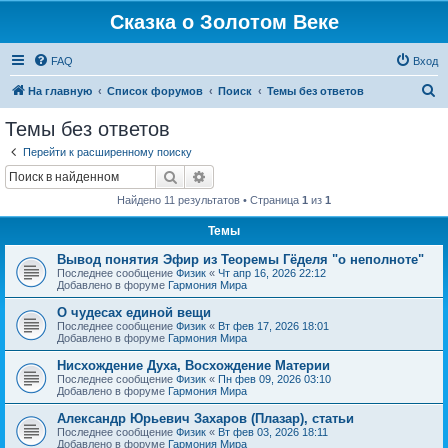
Сказка о Золотом Веке
FAQ
Вход
П
На главную
Список форумов
Поиск
Темы без ответов
о
Темы без ответов
и
Перейти к расширенному поиску
с
Поиск
Расширенный поиск
к
Найдено 11 результатов • Страница
1
из
1
Темы
Вывод понятия Эфир из Теоремы Гёделя "о неполноте"
Последнее сообщение
Физик
«
Чт апр 16, 2026 22:12
Добавлено в форуме
Гармония Мира
О чудесах единой вещи
Последнее сообщение
Физик
«
Вт фев 17, 2026 18:01
Добавлено в форуме
Гармония Мира
Нисхождение Духа, Восхождение Материи
Последнее сообщение
Физик
«
Пн фев 09, 2026 03:10
Добавлено в форуме
Гармония Мира
Александр Юрьевич Захаров (Плазар), статьи
Последнее сообщение
Физик
«
Вт фев 03, 2026 18:11
Добавлено в форуме
Гармония Мира