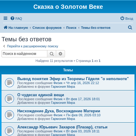
Сказка о Золотом Веке
FAQ
Вход
П
На главную
Список форумов
Поиск
Темы без ответов
о
Темы без ответов
и
Перейти к расширенному поиску
с
Поиск
Расширенный поиск
к
Найдено 11 результатов • Страница
1
из
1
Темы
Вывод понятия Эфир из Теоремы Гёделя "о неполноте"
Последнее сообщение
Физик
«
Чт апр 16, 2026 22:12
Добавлено в форуме
Гармония Мира
О чудесах единой вещи
Последнее сообщение
Физик
«
Вт фев 17, 2026 18:01
Добавлено в форуме
Гармония Мира
Нисхождение Духа, Восхождение Материи
Последнее сообщение
Физик
«
Пн фев 09, 2026 03:10
Добавлено в форуме
Гармония Мира
Александр Юрьевич Захаров (Плазар), статьи
Последнее сообщение
Физик
«
Вт фев 03, 2026 18:11
Добавлено в форуме
Гармония Мира