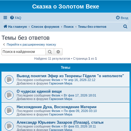
Сказка о Золотом Веке
FAQ
Вход
П
На главную
Список форумов
Поиск
Темы без ответов
о
Темы без ответов
и
Перейти к расширенному поиску
с
Поиск
Расширенный поиск
к
Найдено 11 результатов • Страница
1
из
1
Темы
Вывод понятия Эфир из Теоремы Гёделя "о неполноте"
Последнее сообщение
Физик
«
Чт апр 16, 2026 22:12
Добавлено в форуме
Гармония Мира
О чудесах единой вещи
Последнее сообщение
Физик
«
Вт фев 17, 2026 18:01
Добавлено в форуме
Гармония Мира
Нисхождение Духа, Восхождение Материи
Последнее сообщение
Физик
«
Пн фев 09, 2026 03:10
Добавлено в форуме
Гармония Мира
Александр Юрьевич Захаров (Плазар), статьи
Последнее сообщение
Физик
«
Вт фев 03, 2026 18:11
Добавлено в форуме
Гармония Мира