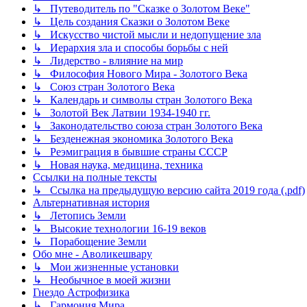
↳ Путеводитель по "Сказке о Золотом Веке"
↳ Цель создания Сказки о Золотом Веке
↳ Искусство чистой мысли и недопущение зла
↳ Иерархия зла и способы борьбы с ней
↳ Лидерство - влияние на мир
↳ Философия Нового Мира - Золотого Века
↳ Cоюз стран Золотого Века
↳ Календарь и символы стран Золотого Века
↳ Золотой Век Латвии 1934-1940 гг.
↳ Законодательство союза стран Золотого Века
↳ Безденежная экономика Золотого Века
↳ Реэмиграция в бывшие страны СССР
↳ Новая наука, медицина, техника
Ссылки на полные тексты
↳ Ссылка на предыдущую версию сайта 2019 года (.pdf)
Альтернативная история
↳ Летопись Земли
↳ Высокие технологии 16-19 веков
↳ Порабощение Земли
Обо мне - Аволикешвару
↳ Мои жизненные установки
↳ Необычное в моей жизни
Гнездо Астрофизика
↳ Гармония Мира