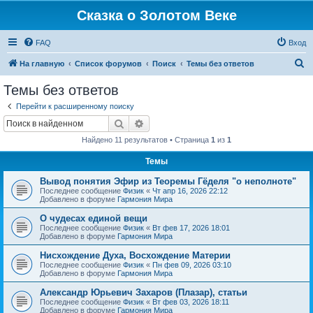
Сказка о Золотом Веке
FAQ
Вход
П
На главную
Список форумов
Поиск
Темы без ответов
о
Темы без ответов
и
Перейти к расширенному поиску
с
Поиск
Расширенный поиск
к
Найдено 11 результатов • Страница
1
из
1
Темы
Вывод понятия Эфир из Теоремы Гёделя "о неполноте"
Последнее сообщение
Физик
«
Чт апр 16, 2026 22:12
Добавлено в форуме
Гармония Мира
О чудесах единой вещи
Последнее сообщение
Физик
«
Вт фев 17, 2026 18:01
Добавлено в форуме
Гармония Мира
Нисхождение Духа, Восхождение Материи
Последнее сообщение
Физик
«
Пн фев 09, 2026 03:10
Добавлено в форуме
Гармония Мира
Александр Юрьевич Захаров (Плазар), статьи
Последнее сообщение
Физик
«
Вт фев 03, 2026 18:11
Добавлено в форуме
Гармония Мира