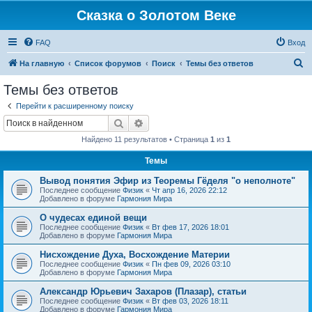
Сказка о Золотом Веке
FAQ
Вход
П
На главную
Список форумов
Поиск
Темы без ответов
о
Темы без ответов
и
Перейти к расширенному поиску
с
Поиск
Расширенный поиск
к
Найдено 11 результатов • Страница
1
из
1
Темы
Вывод понятия Эфир из Теоремы Гёделя "о неполноте"
Последнее сообщение
Физик
«
Чт апр 16, 2026 22:12
Добавлено в форуме
Гармония Мира
О чудесах единой вещи
Последнее сообщение
Физик
«
Вт фев 17, 2026 18:01
Добавлено в форуме
Гармония Мира
Нисхождение Духа, Восхождение Материи
Последнее сообщение
Физик
«
Пн фев 09, 2026 03:10
Добавлено в форуме
Гармония Мира
Александр Юрьевич Захаров (Плазар), статьи
Последнее сообщение
Физик
«
Вт фев 03, 2026 18:11
Добавлено в форуме
Гармония Мира