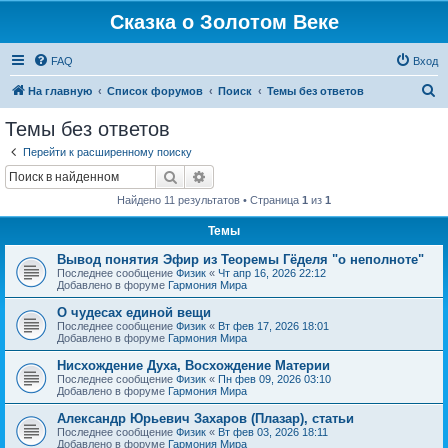
Сказка о Золотом Веке
FAQ
Вход
П
На главную
Список форумов
Поиск
Темы без ответов
о
Темы без ответов
и
Перейти к расширенному поиску
с
Поиск
Расширенный поиск
к
Найдено 11 результатов • Страница
1
из
1
Темы
Вывод понятия Эфир из Теоремы Гёделя "о неполноте"
Последнее сообщение
Физик
«
Чт апр 16, 2026 22:12
Добавлено в форуме
Гармония Мира
О чудесах единой вещи
Последнее сообщение
Физик
«
Вт фев 17, 2026 18:01
Добавлено в форуме
Гармония Мира
Нисхождение Духа, Восхождение Материи
Последнее сообщение
Физик
«
Пн фев 09, 2026 03:10
Добавлено в форуме
Гармония Мира
Александр Юрьевич Захаров (Плазар), статьи
Последнее сообщение
Физик
«
Вт фев 03, 2026 18:11
Добавлено в форуме
Гармония Мира